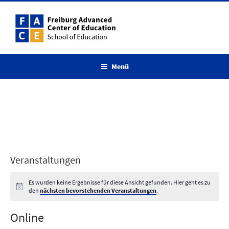
Zum
Inhalt
springen
Menü
Veranstaltungen
Es wurden keine Ergebnisse für diese Ansicht gefunden. Hier geht es zu
den
nächsten bevorstehenden Veranstaltungen
.
Online