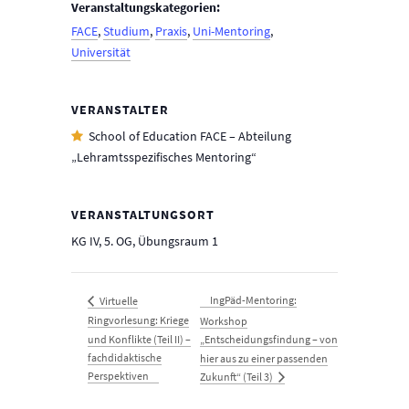
Veranstaltungskategorien:
FACE
,
Studium
,
Praxis
,
Uni-Mentoring
,
Universität
VERANSTALTER
School of Education FACE – Abteilung
„Lehramtsspezifisches Mentoring“
VERANSTALTUNGSORT
KG IV, 5. OG, Übungsraum 1
IngPäd-Mentoring:
Virtuelle
Ringvorlesung: Kriege
Workshop
und Konflikte (Teil II) –
„Entscheidungsfindung – von
fachdidaktische
hier aus zu einer passenden
Perspektiven
Zukunft“ (Teil 3)