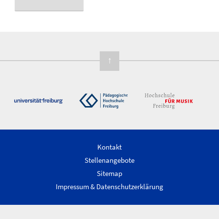
Seite
Seitennummerierung
der
Beiträge
↑
Kontakt
Stellenangebote
Sitemap
Impressum & Datenschutzerklärung