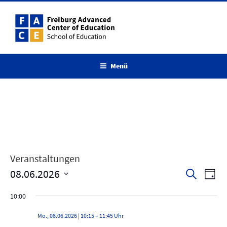
Zum
Inhalt
springen
Menü
Veranstaltungen
08.06.2026
V
V
S
T
u
e
e
D
a
c
10:00
r
g
a
r
h
a
t
e
a
Mo., 08.06.2026 | 10:15
–
11:45
n
u