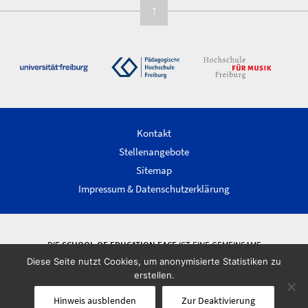
↑
Kontakt
Stellenangebote
Sitemap
Impressum & Datenschutzerklärung
DIE
SCHOOL OF EDUCATION FACE
IST EINE GEMEINSAME
WISSENSCHAFTLICHE EINRICHTUNG DER ALBERT-LUDWIGS-UNIVERSITÄT
Diese Seite nutzt Cookies, um anonymisierte Statistiken zu
FREIBURG, DER PÄDAGOGISCHEN HOCHSCHULE FREIBURG UND DER
erstellen.
HOCHSCHULE FÜR MUSIK FREIBURG.
Hinweis ausblenden
Zur Deaktivierung