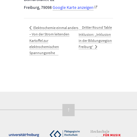
Freiburg
,
79098
Google Karte anzeigen
Dritter Round Table
Elektrochemie einmal anders
– Von der Strom leitenden
Inklusion: „Inklusion
Kartoffel zur
in der Bildungsregion
Freiburg“
elektrochemischen
Spannungsreihe
↑