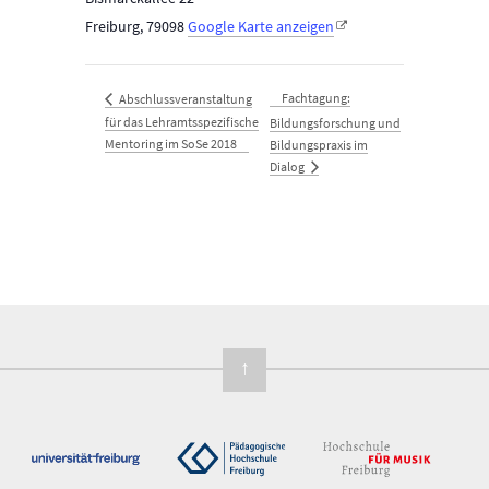
Freiburg
,
79098
Google Karte anzeigen
Fachtagung:
Abschlussveranstaltung
für das Lehramtsspezifische
Bildungsforschung und
Mentoring im SoSe 2018
Bildungspraxis im
Dialog
↑