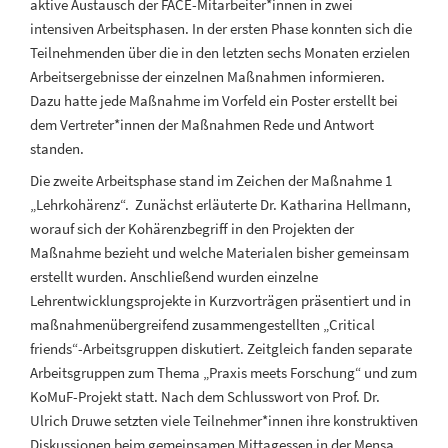
aktive Austausch der FACE-Mitarbeiter*innen in zwei
intensiven Arbeitsphasen. In der ersten Phase konnten sich die
Teilnehmenden über die in den letzten sechs Monaten erzielen
Arbeitsergebnisse der einzelnen Maßnahmen informieren.
Dazu hatte jede Maßnahme im Vorfeld ein Poster erstellt bei
dem Vertreter*innen der Maßnahmen Rede und Antwort
standen.
Die zweite Arbeitsphase stand im Zeichen der Maßnahme 1
„Lehrkohärenz“. Zunächst erläuterte Dr. Katharina Hellmann,
worauf sich der Kohärenzbegriff in den Projekten der
Maßnahme bezieht und welche Materialen bisher gemeinsam
erstellt wurden. Anschließend wurden einzelne
Lehrentwicklungsprojekte in Kurzvorträgen präsentiert und in
maßnahmenübergreifend zusammengestellten „Critical
friends“-Arbeitsgruppen diskutiert. Zeitgleich fanden separate
Arbeitsgruppen zum Thema „Praxis meets Forschung“ und zum
KoMuF-Projekt statt. Nach dem Schlusswort von Prof. Dr.
Ulrich Druwe setzten viele Teilnehmer*innen ihre konstruktiven
Diskussionen beim gemeinsamen Mittagessen in der Mensa