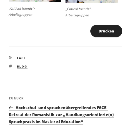
„Critical friends“-
„Critical friends“-
Arbeitsgruppen
Arbeitsgruppen
Drucken
KATEGORIEN
FACE
SCHLAGWÖRTER
BLOG
Vorheriger
ZURÜCK
Beitragsnavigation
Beitrag
Hochschul- und sprachenübergreifendes FACE-
Retreat der Romanistik zur „Handlungsorientierte(n)
Sprachpraxis im Master of Education“