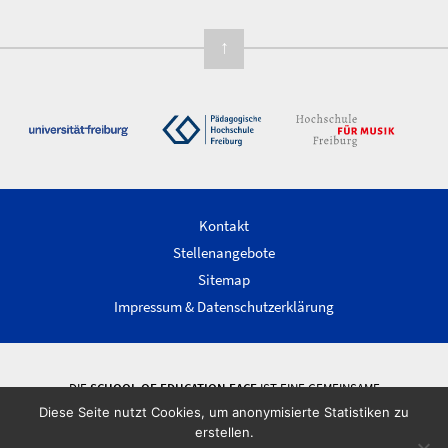
↑
Kontakt
Stellenangebote
Sitemap
Impressum & Datenschutzerklärung
DIE
SCHOOL OF EDUCATION FACE
IST EINE GEMEINSAME
WISSENSCHAFTLICHE EINRICHTUNG DER ALBERT-LUDWIGS-UNIVERSITÄT
Diese Seite nutzt Cookies, um anonymisierte Statistiken zu
FREIBURG, DER PÄDAGOGISCHEN HOCHSCHULE FREIBURG UND DER
erstellen.
HOCHSCHULE FÜR MUSIK FREIBURG.