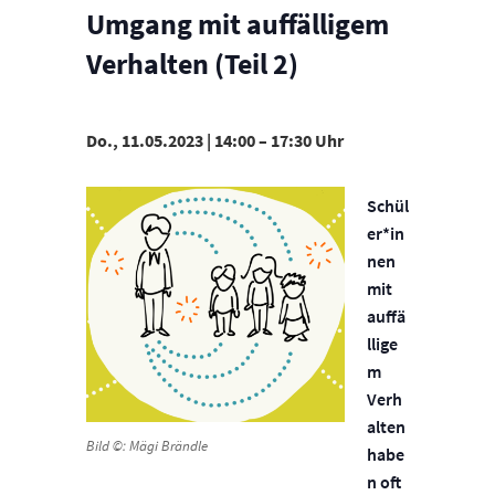
Umgang mit auffälligem
Verhalten (Teil 2)
Do., 11.05.2023 | 14:00
–
17:30
Schül
er*in
nen
mit
auffä
llige
m
Verh
alten
Bild ©: Mägi Brändle
habe
n oft