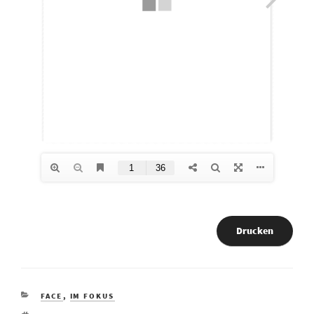
Drucken
KATEGORIEN
FACE
,
IM FOKUS