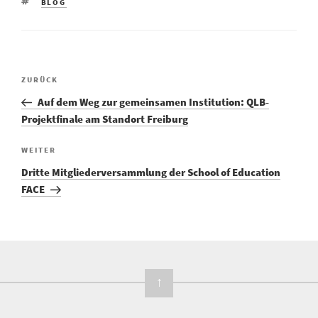
SCHLAGWÖRTER
BLOG
Vorheriger
ZURÜCK
Beitragsnavigation
Beitrag
Auf dem Weg zur gemeinsamen Institution: QLB-
Projektfinale am Standort Freiburg
Nächster
WEITER
Beitrag
Dritte Mitgliederversammlung der School of Education
FACE
↑