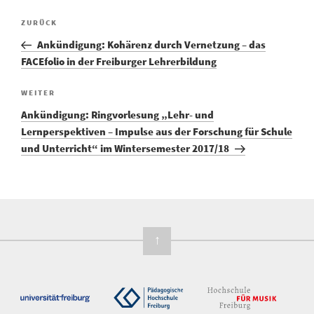
Vorheriger
ZURÜCK
Beitragsnavigation
Beitrag
Ankündigung: Kohärenz durch Vernetzung – das
FACEfolio in der Freiburger Lehrerbildung
Nächster
WEITER
Beitrag
Ankündigung: Ringvorlesung „Lehr- und
Lernperspektiven – Impulse aus der Forschung für Schule
und Unterricht“ im Wintersemester 2017/18
↑