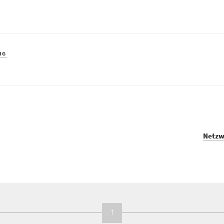
NG
Netzw
↑