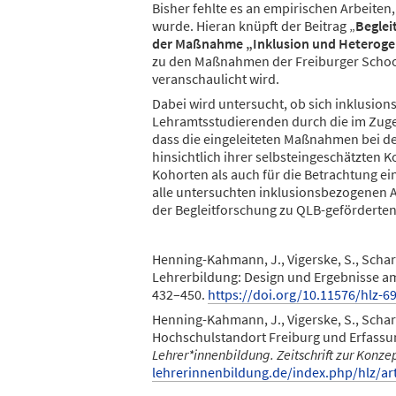
Bisher fehlte es an empirischen Arbeiten,
wurde. Hieran knüpft der Beitrag „
Beglei
der Maßnahme „Inklusion und Heteroge
zu den Maßnahmen der Freiburger Schoo
veranschaulicht wird.
Dabei wird untersucht, ob sich inklusi
Lehramtsstudierenden durch die im Zuge
dass die eingeleiteten Maßnahmen bei d
hinsichtlich ihrer selbsteingeschätzten
Kohorten als auch für die Betrachtung e
alle untersuchten inklusionsbezogenen A
der Begleitforschung zu QLB-geförderten
Henning-Kahmann, J., Vigerske, S., Schare
Lehrerbildung: Design und Ergebnisse am
432–450.
https://doi.org/10.11576/hlz-6
Henning-Kahmann, J., Vigerske, S., Schar
Hochschulstandort Freiburg und Erfassu
Lehrer*innenbildung. Zeitschrift zur Konze
lehrerinnenbildung.de/index.php/hlz/ar