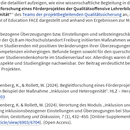
 die detailliert aufzeigen, wie eine wissenschaftliche Begleitung 
tforschung eines Förderprojektes der Qualitätsoffensive Lehrerbi
nität“
“ des
Teams der projektbegleitenden Qualitätssicherung
an, 
l of Education FACE dargestellt und anhand von Ergebnissen zur
onsbezogene Überzeugungen bzw. Einstellungen und selbsteingesch
 der QLB am Hochschulstandort Freiburg initiierten Maßnahmen ve
en Studierenden mit positiven Veränderungen ihrer Überzeugungen 
 Kompetenzen einhergingen. Befunde liegen sowohl für den querschn
iner Studierendenkohorte im Studienverlauf vor. Allerdings waren 
spekte und Studiengänge nachweisbar. Der Beitrag verdeutlicht be
 Projekten.
nberg, K., & Rollett, W. (2024). Begleitforschung eines Förderproje
 Beispiel der Maßnahme „Inklusion und Heterogenität“. HLZ – Her
903
enberg, K. & Rollett, W. (2024). Verortung des Moduls „Inklusion
ng inklusionsbezogener Einstellungen und Überzeugungen bei St
ption, Gestaltung und Diskussion, 7
(1), 432–450. [Online-Supplemen
ticle/view/6903/6704
). (Open Access).