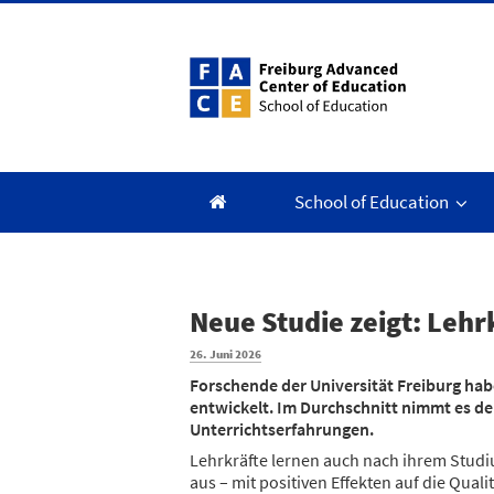
Zum
Inhalt
springen
School of Education
Neue Studie zeigt: Lehr
Veröffentlicht
26. Juni 2026
am
Forschende der Universität Freiburg ha
entwickelt. Im Durchschnitt nimmt es de
Unterrichtserfahrungen.
Lehrkräfte lernen auch nach ihrem Studi
aus – mit positiven Effekten auf die Quali