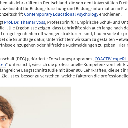
athematiklehrkräften in Deutschland, die von den Universitäten Fr
bniz-Institut für Bildungsforschung und Bildungsinformation in Fr
chzeitschrift
Contemporary Educational Psychology
erschienen.
gt
Prof. Dr. Thamar Voss
, Professorin für Empirische Schul- und U
udie. „Die Ergebnisse zeigen, dass Lehrkräfte sich auch lange nach 
Lerngelegenheiten oft weniger strukturiert sind, bauen viele ihr pr
et die Grundlage dafür, Unterricht lernwirksam zu gestalten – etw
rfnisse einzugehen oder hilfreiche Rückmeldungen zu geben. Hierin 
nschaft (DFG) geförderte Forschungsprogramm „
COACTIV-expeRt 
ten
“ untersucht, wie sich die professionelle Kompetenz von Lehrk
fangreiche Längsschnittstudie mit über 800 Lehrkräften, die seit i
Ziel ist es, besser zu verstehen, welche Faktoren die professionel