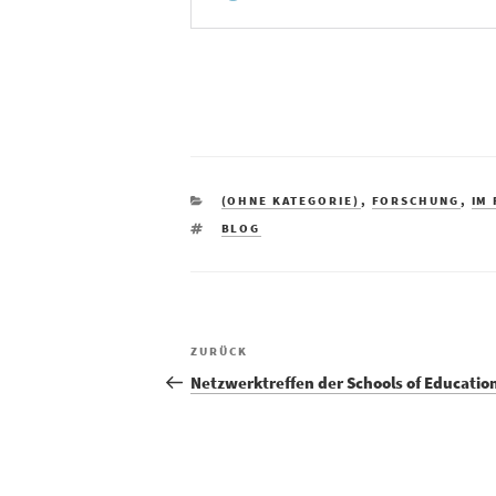
KATEGORIEN
(OHNE KATEGORIE)
,
FORSCHUNG
,
IM
SCHLAGWÖRTER
BLOG
Vorheriger
ZURÜCK
Beitrag
Netzwerktreffen der Schools of Educatio
Beitragsnavigation