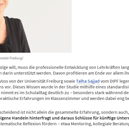
rsität Freiburg)
lge will, muss die professionelle Entwicklung von Lehrkräften lang
n darin unterstützt werden. Davon profitieren am Ende vor allem i
Voss von der Universität Freiburg sowie
Talha Sajjad
vom DIPF legen
 vor. Dieses Wissen wurde in der Studie mithilfe eines standardi
 nimmt es im Schulalltag deutlich zu – besonders stark während de
praktische Erfahrungen im Klassenzimmer und werden dabei eng beg
tscheidend ist nicht allein die gesammelte Erfahrung, sondern auc
 eigene Handeln hinterfragt und daraus Schlüsse für künftige Unterr
tematische Reflexion fördern – etwa Mentoring, kollegiale Beratun