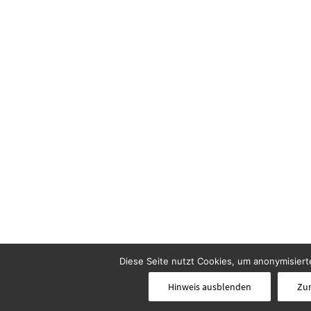
Diese Seite nutzt Cookies, um anonymisierte
Hinweis ausblenden
Zur