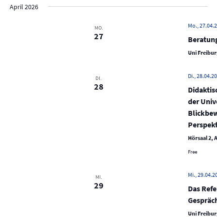
c
April 2026
e
h
n
e
Mo., 27.04.2
MO.
-
27
Beratun
u
N
n
Uni Freibur
a
d
v
Di., 28.04.20
DI.
A
i
28
Didaktis
n
g
der Univ
s
a
Blickbew
t
i
Perspek
i
c
Hörsaal 2, A
o
h
Free
n
t
e
Mi., 29.04.2
MI.
29
Das Refe
n
Gespräc
,
Uni Freibur