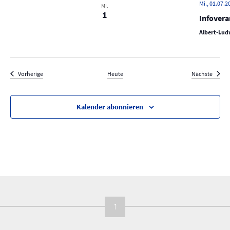
Mi., 01.07.2
MI.
1
Infovera
Albert-Ludw
Veranstaltungen
Verans
Vorherige
Heute
Nächste
Kalender abonnieren
↑