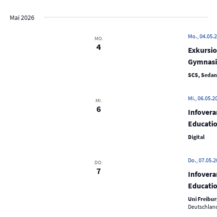
N
a
Mai 2026
v
Mo., 04.05.2
MO.
i
4
Exkursi
g
Gymnasi
a
SCS, Sedans
t
i
Mi., 06.05.2
MI.
o
6
Infovera
n
Educatio
Digital
Do., 07.05.2
DO.
7
Infovera
Educatio
Uni Freibur
Deutschlan