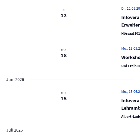
Di., 12.05.20
DI.
12
Infovera
Erweite
Hörsaal 101
Mo., 18.05.2
MO.
18
Worksho
Uni-Freibur
Juni 2026
Mo., 15.06.2
MO.
15
Infovera
Lehramt
Albert-Ludw
Juli 2026