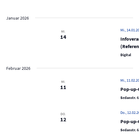
e
D
i
c
r
s
a
r
h
t
a
t
e
a
Januar 2026
e
n
u
n
s
m
Mi., 14.01.2
MI.
s
14
t
w
Infovera
t
a
ä
(Referen
a
h
l
Digital
l
l
t
e
u
Februar 2026
t
n
n
u
Mi., 11.02.20
.
MI.
g
n
11
Pop-up-C
A
g
Sedanstr. 6
n
e
s
n
Do., 12.02.2
DO.
i
12
S
Pop-up-C
c
u
h
Sedanstr. 6
t