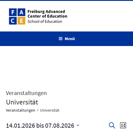
Zum
Inhalt
springen
Menü
Veranstaltungen
Universität
Veranstaltungen
Universität
14.01.2026
 bis 
07.08.2026
V
V
S
L
u
e