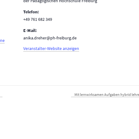
der Pädagogischen Hochschule Freiburg
Telefon:
+49 761 682 349
E-Mail:
anika.dreher@ph-freiburg.de
ine
Veranstalter-Website anzeigen
Mit lernwirksamen Aufgaben hybrid lehren