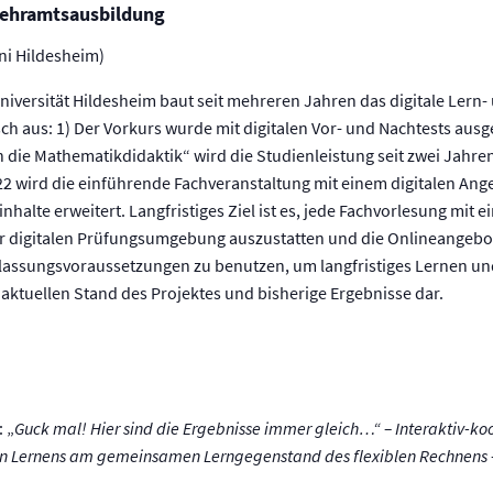
Lehramtsausbildung
Uni Hildesheim)
niversität Hildesheim baut seit mehreren Jahren das digitale Lern
 aus: 1) Der Vorkurs wurde mit digitalen Vor- und Nachtests ausges
 die Mathematikdidaktik“ wird die Studienleistung seit zwei Jahren
2 wird die einführende Fachveranstaltung mit einem digitalen An
halte erweitert. Langfristiges Ziel ist es, jede Fachvorlesung mit
er digitalen Prüfungsumgebung auszustatten und die Onlineangeb
lassungsvoraussetzungen zu benutzen, um langfristiges Lernen un
n aktuellen Stand des Projektes und bisherige Ergebnisse dar.
 „
Guck mal! Hier sind die Ergebnisse immer gleich…“ – Interaktiv-koo
nten Lernens am gemeinsamen Lerngegenstand des flexiblen Rechnens