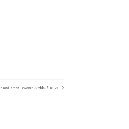
 und lernen – zweiter Durchlauf (Teil 2)