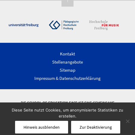
Kontakt
Stellenangebote
Sitemap
Impressum & Datenschutzerklärung
DIE
SCHOOL OF EDUCATION FACE
IST EINE GEMEINSAME
WISSENSCHAFTLICHE EINRICHTUNG DER ALBERT-LUDWIGS-UNIVERSITÄT
Diese Seite nutzt Cookies, um anonymisierte Statistiken zu
FREIBURG, DER PÄDAGOGISCHEN HOCHSCHULE FREIBURG UND DER
erstellen.
HOCHSCHULE FÜR MUSIK FREIBURG.
Hinweis ausblenden
Zur Deaktivierung