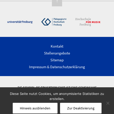
↑
Kontakt
Stellenangebote
Sitemap
Impressum & Datenschutzerklärung
DIE
SCHOOL OF EDUCATION FACE
IST EINE GEMEINSAME
WISSENSCHAFTLICHE EINRICHTUNG DER ALBERT-LUDWIGS-UNIVERSITÄT
Diese Seite nutzt Cookies, um anonymisierte Statistiken zu
FREIBURG, DER PÄDAGOGISCHEN HOCHSCHULE FREIBURG UND DER
erstellen.
HOCHSCHULE FÜR MUSIK FREIBURG.
Hinweis ausblenden
Zur Deaktivierung