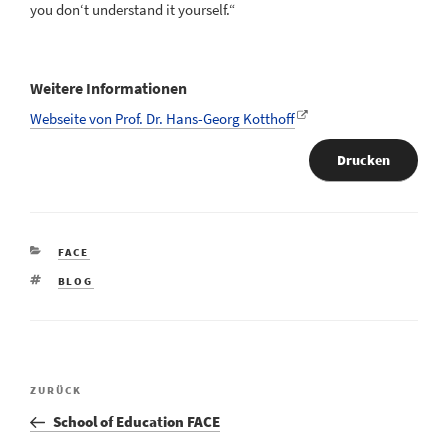
you don‘t understand it yourself.“
Weitere Informationen
Webseite von Prof. Dr. Hans-Georg Kotthoff
Drucken
KATEGORIEN
FACE
SCHLAGWÖRTER
BLOG
Vorheriger
ZURÜCK
Beitragsnavigation
Beitrag
School of Education FACE