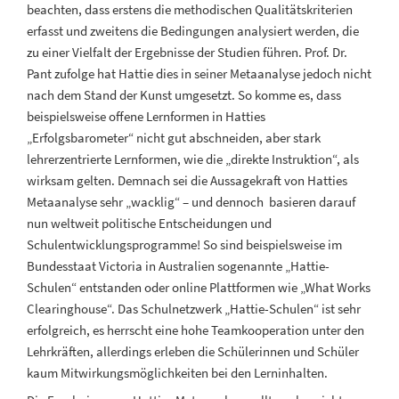
beachten, dass erstens die methodischen Qualitätskriterien
erfasst und zweitens die Bedingungen analysiert werden, die
zu einer Vielfalt der Ergebnisse der Studien führen. Prof. Dr.
Pant zufolge hat Hattie dies in seiner Metaanalyse jedoch nicht
nach dem Stand der Kunst umgesetzt. So komme es, dass
beispielsweise offene Lernformen in Hatties
„Erfolgsbarometer“ nicht gut abschneiden, aber stark
lehrerzentrierte Lernformen, wie die „direkte Instruktion“, als
wirksam gelten. Demnach sei die Aussagekraft von Hatties
Metaanalyse sehr „wacklig“ – und dennoch basieren darauf
nun weltweit politische Entscheidungen und
Schulentwicklungsprogramme! So sind beispielsweise im
Bundesstaat Victoria in Australien sogenannte „Hattie-
Schulen“ entstanden oder online Plattformen wie „What Works
Clearinghouse“. Das Schulnetzwerk „Hattie-Schulen“ ist sehr
erfolgreich, es herrscht eine hohe Teamkooperation unter den
Lehrkräften, allerdings erleben die Schülerinnen und Schüler
kaum Mitwirkungsmöglichkeiten bei den Lerninhalten.