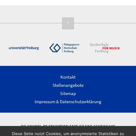
↑
Kontakt
Stellenangebote
Sitemap
Impressum & Datenschutzerklärung
DIE
SCHOOL OF EDUCATION FACE
IST EINE GEMEINSAME
WISSENSCHAFTLICHE EINRICHTUNG DER ALBERT-LUDWIGS-UNIVERSITÄT
Diese Seite nutzt Cookies, um anonymisierte Statistiken zu
FREIBURG, DER PÄDAGOGISCHEN HOCHSCHULE FREIBURG UND DER