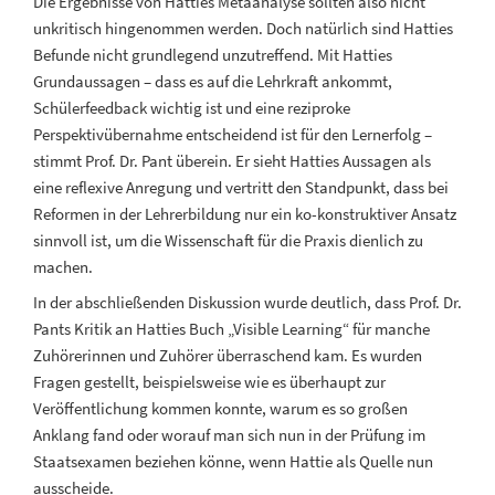
Die Ergebnisse von Hatties Metaanalyse sollten also nicht
unkritisch hingenommen werden. Doch natürlich sind Hatties
Befunde nicht grundlegend unzutreffend. Mit Hatties
Grundaussagen – dass es auf die Lehrkraft ankommt,
Schülerfeedback wichtig ist und eine reziproke
Perspektivübernahme entscheidend ist für den Lernerfolg –
stimmt Prof. Dr. Pant überein. Er sieht Hatties Aussagen als
eine reflexive Anregung und vertritt den Standpunkt, dass bei
Reformen in der Lehrerbildung nur ein ko-konstruktiver Ansatz
sinnvoll ist, um die Wissenschaft für die Praxis dienlich zu
machen.
In der abschließenden Diskussion wurde deutlich, dass Prof. Dr.
Pants Kritik an Hatties Buch „Visible Learning“ für manche
Zuhörerinnen und Zuhörer überraschend kam. Es wurden
Fragen gestellt, beispielsweise wie es überhaupt zur
Veröffentlichung kommen konnte, warum es so großen
Anklang fand oder worauf man sich nun in der Prüfung im
Staatsexamen beziehen könne, wenn Hattie als Quelle nun
ausscheide.