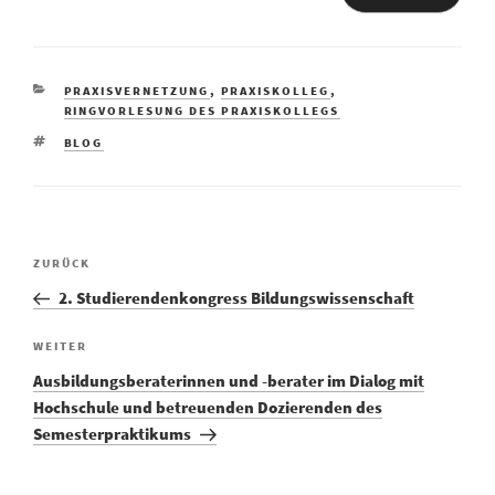
KATEGORIEN
PRAXISVERNETZUNG
,
PRAXISKOLLEG
,
RINGVORLESUNG DES PRAXISKOLLEGS
SCHLAGWÖRTER
BLOG
Vorheriger
ZURÜCK
Beitragsnavigation
Beitrag
2. Studierendenkongress Bildungswissenschaft
Nächster
WEITER
Beitrag
Ausbildungsberaterinnen und -berater im Dialog mit
Hochschule und betreuenden Dozierenden des
Semesterpraktikums