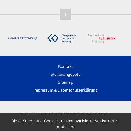
↑
Kontakt
Stellenangebote
Sitemap
Impressum & Datenschutzerklärung
DIE
SCHOOL OF EDUCATION FACE
IST EINE GEMEINSAME
WISSENSCHAFTLICHE EINRICHTUNG DER ALBERT-LUDWIGS-UNIVERSITÄT
Diese Seite nutzt Cookies, um anonymisierte Statistiken zu
FREIBURG, DER PÄDAGOGISCHEN HOCHSCHULE FREIBURG UND DER
erstellen.
HOCHSCHULE FÜR MUSIK FREIBURG.