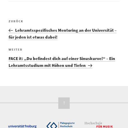
Vorheriger
ZURÜCK
Beitragsnavigation
Beitrag
Lehramtsspezifisches Mentoring an der Universität –
für jeden ist etwas dabei!
Nächster
WEITER
Beitrag
FACE it: „Du befindest dich auf einer Sinuskurve!“ – Ein
Lehramtsstudium mit Höhen und Tiefen
↑