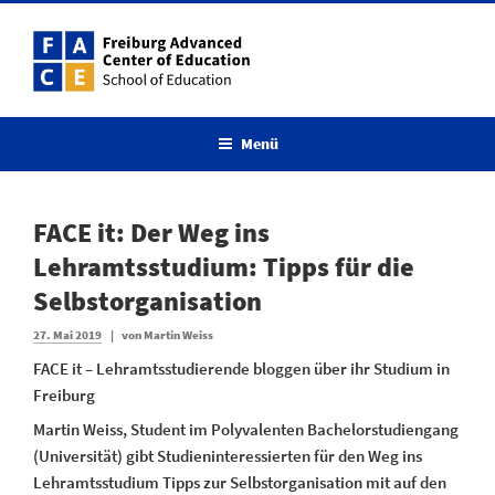
Zum
Inhalt
springen
Menü
FACE it: Der Weg ins
Lehramtsstudium: Tipps für die
Selbstorganisation
Veröffentlicht
27. Mai 2019
|
von
Martin Weiss
am
FACE it – Lehramtsstudierende bloggen über ihr Studium in
Freiburg
Martin Weiss, Student im Polyvalenten Bachelorstudiengang
(Universität) gibt Studieninteressierten für den Weg ins
Lehramtsstudium Tipps zur Selbstorganisation mit auf den