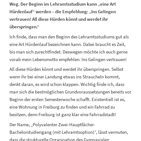
Weg. Der Beginn im Lehramtsstudium kann „eine Art
Hürdenlauf“ werden – die Empfehlung: „Ins Gelingen
vertrauen! All diese Hürden könnt und werdet ihr
überspringen.“
Ich finde, dass man den Beginn des Lehramtsstudiums gut als
eine Art Hürdenlauf bezeichnen kann. Dabei braucht es Zeit,
bis man sich zurechtfindet. Deswegen möchte ich euch gerne
vorab mein Lebensmotto empfehlen: Ins Gelingen vertrauen!
All diese Hürden könnt und werdet ihr überspringen. Selbst
wenn ihr bei einer Landung etwas ins Straucheln kommt,
denkt daran, es wird schon klappen. Wichtig finde ich, dass
man sich die bestmöglichen Grundvoraussetzungen bereits vor
Beginn der ersten Semesterwoche schafft. Existentiell ist es,
eine Wohnung in Freiburg zu finden und ein Fahrrad zu
besitzen, denn Freiburg ist ganz klar eine Fahrradstadt!
Der Name, „Polyvalenter Zwei-Hauptfächer-
Bachelorstudiengang (mit Lehramtsoption)“, lässt vermuten,
dass die strukturelle Organisation des Gymnasialen