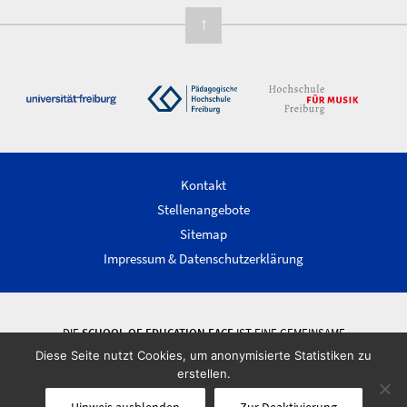
↑
Kontakt
Stellenangebote
Sitemap
Impressum & Datenschutzerklärung
DIE
SCHOOL OF EDUCATION FACE
IST EINE GEMEINSAME
WISSENSCHAFTLICHE EINRICHTUNG DER ALBERT-LUDWIGS-UNIVERSITÄT
Diese Seite nutzt Cookies, um anonymisierte Statistiken zu
FREIBURG, DER PÄDAGOGISCHEN HOCHSCHULE FREIBURG UND DER
erstellen.
HOCHSCHULE FÜR MUSIK FREIBURG.