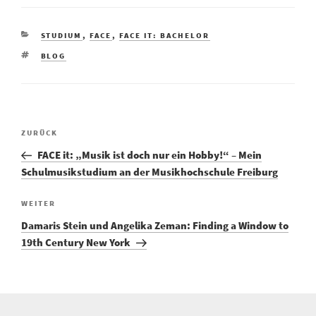
KATEGORIEN
STUDIUM
,
FACE
,
FACE IT: BACHELOR
SCHLAGWÖRTER
BLOG
Vorheriger
ZURÜCK
Beitragsnavigation
Beitrag
FACE it: „Musik ist doch nur ein Hobby!“ – Mein
Schulmusikstudium an der Musikhochschule Freiburg
Nächster
WEITER
Beitrag
Damaris Stein und Angelika Zeman: Finding a Window to
19th Century New York