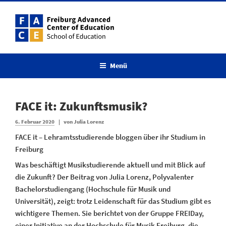
Zum
Inhalt
springen
Menü
FACE it: Zukunftsmusik?
Veröffentlicht
6. Februar 2020
|
von
Julia Lorenz
am
FACE it – Lehramtsstudierende bloggen über ihr Studium in
Freiburg
Was beschäftigt Musikstudierende aktuell und mit Blick auf
die Zukunft? Der Beitrag von Julia Lorenz, Polyvalenter
Bachelorstudiengang (Hochschule für Musik und
Universität), zeigt: trotz Leidenschaft für das Studium gibt es
wichtigere Themen. Sie berichtet von der Gruppe FREIDay,
einer Initiative an der Hochschule für Musik Freiburg, die