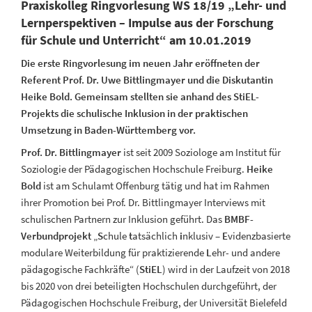
Praxiskolleg Ringvorlesung WS 18/19 „Lehr- und
Lernperspektiven – Impulse aus der Forschung
für Schule und Unterricht“ am 10.01.2019
Die erste Ringvorlesung im neuen Jahr eröffneten der
Referent Prof. Dr. Uwe Bittlingmayer und die Diskutantin
Heike Bold. Gemeinsam stellten sie anhand des StiEL-
Projekts die schulische Inklusion in der praktischen
Umsetzung in Baden-Württemberg vor.
Prof. Dr. Bittlingmayer
ist seit 2009 Soziologe am Institut für
Soziologie der Pädagogischen Hochschule Freiburg.
Heike
Bold
ist am Schulamt Offenburg tätig und hat im Rahmen
ihrer Promotion bei Prof. Dr. Bittlingmayer Interviews mit
schulischen Partnern zur Inklusion geführt. Das
BMBF-
Verbundprojekt
„
S
chule
t
atsächlich
i
nklusiv –
E
videnzbasierte
modulare Weiterbildung für praktizierende
L
ehr- und andere
pädagogische Fachkräfte“ (
StiEL
) wird in der Laufzeit von 2018
bis 2020 von drei beteiligten Hochschulen durchgeführt, der
Pädagogischen Hochschule Freiburg, der Universität Bielefeld