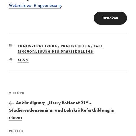
Webseite zur Ringvorlesung
.
Drucken
KATEGORIEN
PRAXISVERNETZUNG
,
PRAXISKOLLEG
,
FACE
,
RINGVORLESUNG DES PRAXISKOLLEGS
SCHLAGWÖRTER
BLOG
Vorheriger
ZURÜCK
Beitragsnavigation
Beitrag
Ankündigung: „Harry Potter at 21“ –
Studierendenseminar und Lehrkräftefortbildung in
einem
Nächster
WEITER