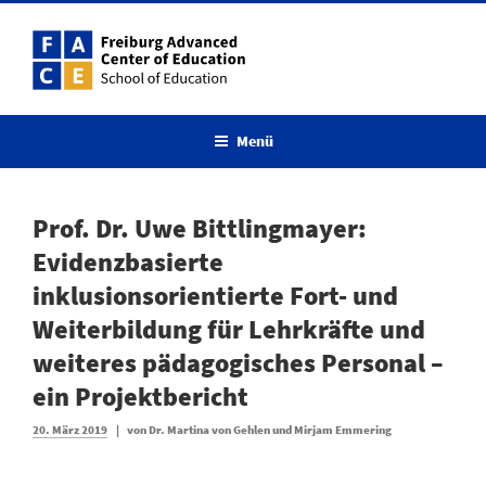
Zum
Inhalt
springen
Menü
Prof. Dr. Uwe Bittlingmayer:
Evidenzbasierte
inklusionsorientierte Fort- und
Weiterbildung für Lehrkräfte und
weiteres pädagogisches Personal –
ein Projektbericht
Veröffentlicht
20. März 2019
|
von
Dr. Martina von Gehlen und Mirjam Emmering
am