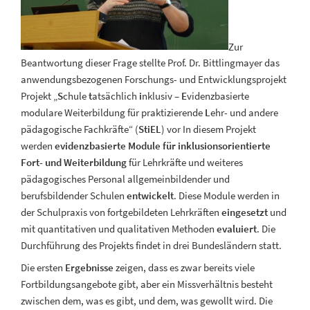
Zur
Beantwortung dieser Frage stellte Prof. Dr. Bittlingmayer das
anwendungsbezogenen Forschungs- und Entwicklungsprojekt
Projekt „
S
chule
t
atsächlich
i
nklusiv –
E
videnzbasierte
modulare Weiterbildung für praktizierende
L
ehr- und andere
pädagogische Fachkräfte“ (
StiEL
) vor In diesem Projekt
werden
evidenzbasierte Module für inklusionsorientierte
Fort- und Weiterbildung
für Lehrkräfte und weiteres
pädagogisches Personal allgemeinbildender und
berufsbildender Schulen
entwickelt
. Diese Module werden in
der Schulpraxis von fortgebildeten Lehrkräften
eingesetzt
und
mit quantitativen und qualitativen Methoden
evaluiert
. Die
Durchführung des Projekts findet in drei Bundesländern statt.
Die ersten
Ergebnisse
zeigen, dass es zwar bereits viele
Fortbildungsangebote gibt, aber ein Missverhältnis besteht
zwischen dem, was es gibt, und dem, was gewollt wird. Die