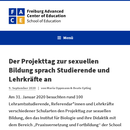
Zum
Inhalt
springen
Menü
Der Projekttag zur sexuellen
Bildung sprach Studierende und
Lehrkräfte an
Veröffentlicht
9. September 2020
|
von
Maria Oppmann & Beate Epting
am
Am 31. Januar 2020 besuchten rund 100
Lehramtsstudierende, Referendar*innen und Lehrkräfte
verschiedener Schularten den Projekttag zur sexuellen
Bildung, den das Institut für Biologie und ihre Didaktik mit
dem Bereich „Praxisvernetzung und Fortbildung“ der School