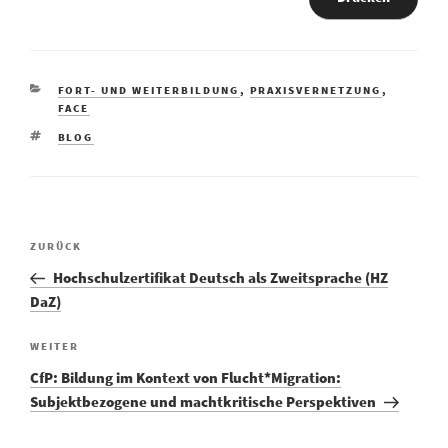
KATEGORIEN
FORT- UND WEITERBILDUNG
,
PRAXISVERNETZUNG
,
FACE
SCHLAGWÖRTER
BLOG
Vorheriger
ZURÜCK
Beitragsnavigation
Beitrag
Hochschulzertifikat Deutsch als Zweitsprache (HZ
DaZ)
Nächster
WEITER
Beitrag
CfP: Bildung im Kontext von Flucht*Migration:
Subjektbezogene und machtkritische Perspektiven