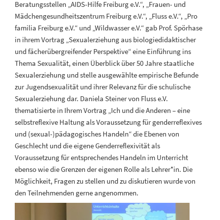
Beratungsstellen „AIDS-Hilfe Freiburg e.V.“, „Frauen- und
Mädchengesundheitszentrum Freiburg e.V.“, „Fluss e.V.“, „Pro
familia Freiburg e.V.“ und „Wildwasser e.V.“ gab Prof. Spörhase
in ihrem Vortrag „Sexualerziehung aus biologiedidaktischer
und fächerübergreifender Perspektive“ eine Einführung ins
Thema Sexualität, einen Überblick über 50 Jahre staatliche
Sexualerziehung und stelle ausgewählte empirische Befunde
zur Jugendsexualität und ihrer Relevanz für die schulische
Sexualerziehung dar. Daniela Steiner von Fluss e.V.
thematisierte in Ihrem Vortrag „Ich und die Anderen – eine
selbstreflexive Haltung als Voraussetzung für genderreflexives
und (sexual-)pädagogisches Handeln“ die Ebenen von
Geschlecht und die eigene Genderreflexivität als
Voraussetzung für entsprechendes Handeln im Unterricht
ebenso wie die Grenzen der eigenen Rolle als Lehrer*in. Die
Möglichkeit, Fragen zu stellen und zu diskutieren wurde von
den Teilnehmenden gerne angenommen.