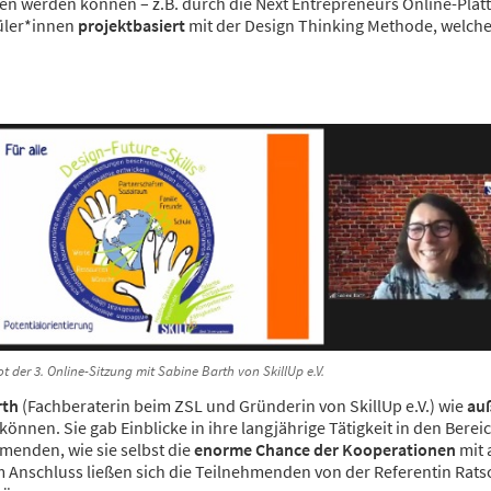
en werden können – z.B. durch die Next Entrepreneurs Online-Plat
üler*innen
projektbasiert
mit der Design Thinking Methode, welche
t der 3. Online-Sitzung mit Sabine Barth von SkillUp e.V.
rth
(Fachberaterin beim ZSL und Gründerin von SkillUp e.V.) wie
auß
önnen. Sie gab Einblicke in ihre langjährige Tätigkeit in den Berei
menden, wie sie selbst die
enorme Chance der Kooperationen
mit 
 Anschluss ließen sich die Teilnehmenden von der Referentin Rats