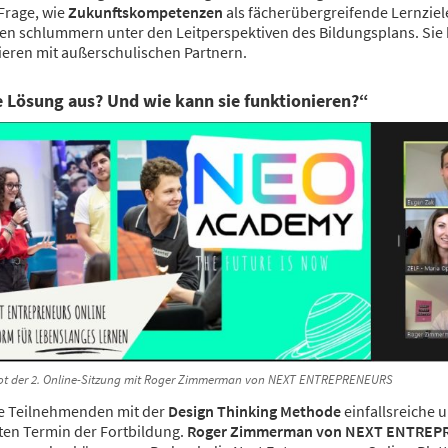
Frage, wie
Zukunftskompetenzen
als fächerübergreifende Lernzie
 schlummern unter den Leitperspektiven des Bildungsplans. Sie k
eren mit außerschulischen Partnern.
e Lösung aus? Und wie kann sie funktionieren?“
ot der 2. Online-Sitzung mit Roger Zimmerman von NEXT ENTREPRENEURS
die Teilnehmenden mit der
Design Thinking Methode
einfallsreiche 
ten Termin der Fortbildung.
Roger Zimmerman von NEXT ENTRE