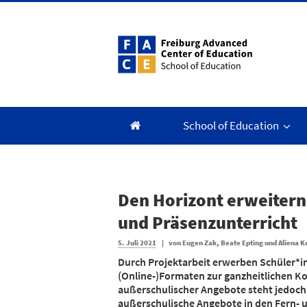
Zum
Inhalt
springen
School of Education
Den Horizont erweitern
und Präsenzunterricht
Veröffentlicht
5. Juli 2021
|
von
Eugen Zak, Beate Epting und Aliena 
am
Durch Projektarbeit erwerben Schüler*i
(Online-)Formaten zur ganzheitlichen Ko
außerschulischer Angebote steht jedoch
außerschulische Angebote in den Fern- 