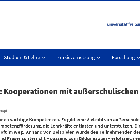
Studium & Lehre
Praxisvernetzung
Forschung
: Kooperationen mit außerschulischen 
Kempf
nnen wichtige Kompetenzen. Es gibt eine Vielzahl von außerschul
mpetenzförderung, die Lehrkräfte entlasten und unterstützen. Die
 oft im Weg. Anhand von Beispielen wurde den Teilnehmenden der O
und Präsenzunterricht – passend zum Bildungsplan – erfolgreich e