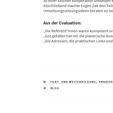
zu einer solchen Kooperation umsetzen 
Abschließend machte Eugen Zak den Teil
Umsetzungssetzungsideen beraten zu la
Aus der Evaluation:
„Die Referent*innen waren kompetent und
„Gut gefallen hat mir die planerische Au
„Die Adressen, die praktischen Links und
KATEGORIEN
FORT- UND WEITERBILDUNG
,
PRAXIS
SCHLAGWÖRTER
BLOG