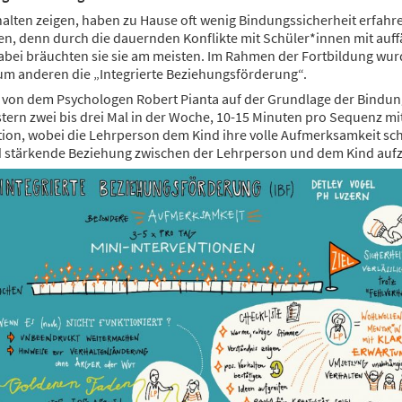
erhalten zeigen, haben zu Hause oft wenig Bindungssicherheit erfa
, denn durch die dauernden Konflikte mit Schüler*innen mit auffäl
abei bräuchten sie sie am meisten. Im Rahmen der Fortbildung wu
um anderen die „Integrierte Beziehungsförderung“.
von dem Psychologen Robert Pianta auf der Grundlage der Bindungs
nstern zwei bis drei Mal in der Woche, 10-15 Minuten pro Sequenz 
tion, wobei die Lehrperson dem Kind ihre volle Aufmerksamkeit sch
 und stärkende Beziehung zwischen der Lehrperson und dem Kind au