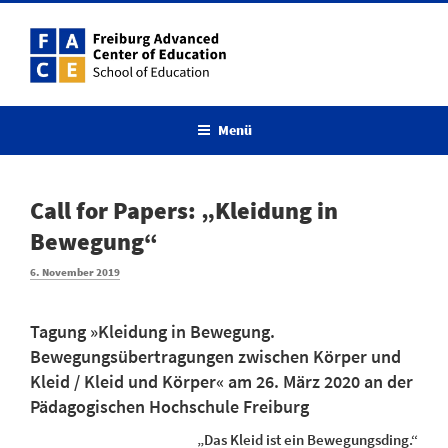
Zum
Inhalt
springen
Menü
Call for Papers: „Kleidung in
Bewegung“
Veröffentlicht
6. November 2019
am
Tagung »Kleidung in Bewegung.
Bewegungsübertragungen zwischen Körper und
Kleid / Kleid und Körper« am 26. März 2020 an der
Pädagogischen Hochschule Freiburg
„Das Kleid ist ein Bewegungsding.“