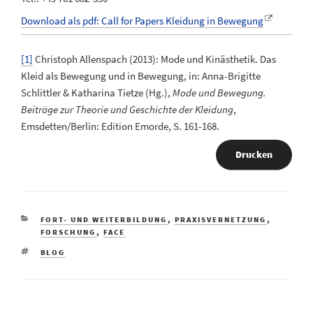
Download als pdf: Call for Papers Kleidung in Bewegung
[1]
Christoph Allenspach (2013): Mode und Kinästhetik. Das
Kleid als Bewegung und in Bewegung, in: Anna-Brigitte
Schlittler & Katharina Tietze (Hg.),
Mode und Bewegung.
Beiträge zur Theorie und Geschichte der Kleidung
,
Emsdetten/Berlin: Edition Emorde, S. 161-168.
Drucken
KATEGORIEN
FORT- UND WEITERBILDUNG
,
PRAXISVERNETZUNG
,
FORSCHUNG
,
FACE
SCHLAGWÖRTER
BLOG