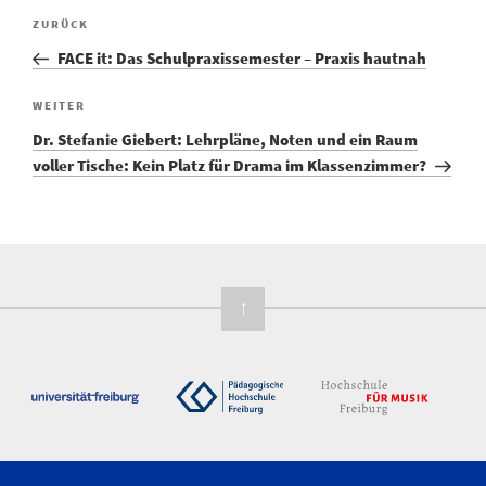
Vorheriger
ZURÜCK
Beitragsnavigation
Beitrag
FACE it: Das Schulpraxissemester – Praxis hautnah
Nächster
WEITER
Beitrag
Dr. Stefanie Giebert: Lehrpläne, Noten und ein Raum
voller Tische: Kein Platz für Drama im Klassenzimmer?
↑