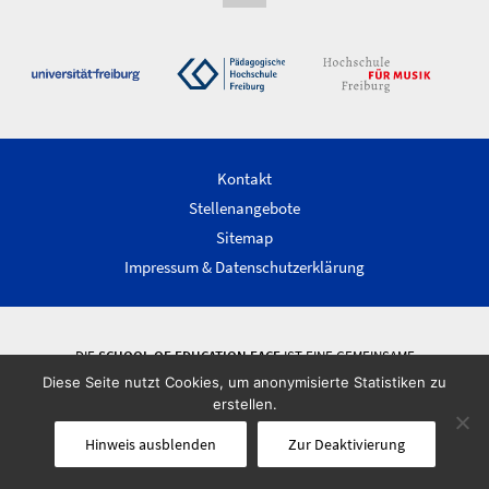
Kontakt
Stellenangebote
Sitemap
Impressum & Datenschutzerklärung
DIE
SCHOOL OF EDUCATION FACE
IST EINE GEMEINSAME
WISSENSCHAFTLICHE EINRICHTUNG DER ALBERT-LUDWIGS-UNIVERSITÄT
Diese Seite nutzt Cookies, um anonymisierte Statistiken zu
FREIBURG, DER PÄDAGOGISCHEN HOCHSCHULE FREIBURG UND DER
erstellen.
HOCHSCHULE FÜR MUSIK FREIBURG.
Hinweis ausblenden
Zur Deaktivierung