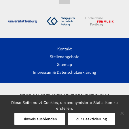
Kontakt
Stellenangebote
Sitemap
Impressum & Datenschutzerklärung
DIE
SCHOOL OF EDUCATION FACE
IST EINE GEMEINSAME
WISSENSCHAFTLICHE EINRICHTUNG DER ALBERT-LUDWIGS-UNIVERSITÄT
Diese Seite nutzt Cookies, um anonymisierte Statistiken zu
FREIBURG, DER PÄDAGOGISCHEN HOCHSCHULE FREIBURG UND DER
erstellen.
HOCHSCHULE FÜR MUSIK FREIBURG.
Hinweis ausblenden
Zur Deaktivierung