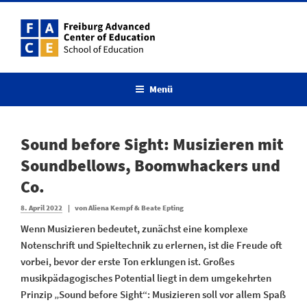
Zum
Inhalt
springen
Menü
Sound before Sight: Musizieren mit
Soundbellows, Boomwhackers und
Co.
Veröffentlicht
8. April 2022
|
von
Aliena Kempf & Beate Epting
am
Wenn Musizieren bedeutet, zunächst eine komplexe
Notenschrift und Spieltechnik zu erlernen, ist die Freude oft
vorbei, bevor der erste Ton erklungen ist. Großes
musikpädagogisches Potential liegt in dem umgekehrten
Prinzip „Sound before Sight“: Musizieren soll vor allem Spaß