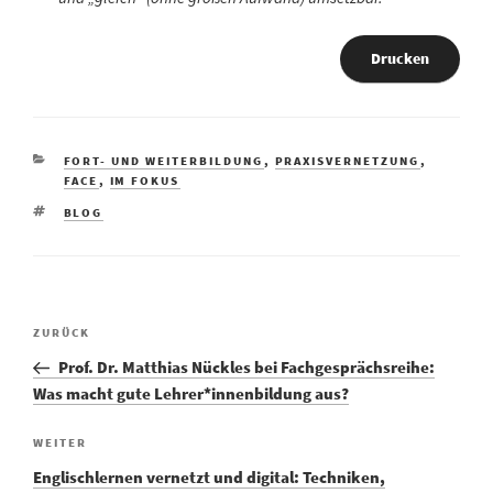
Drucken
KATEGORIEN
FORT- UND WEITERBILDUNG
,
PRAXISVERNETZUNG
,
FACE
,
IM FOKUS
SCHLAGWÖRTER
BLOG
Vorheriger
ZURÜCK
Beitragsnavigation
Beitrag
Prof. Dr. Matthias Nückles bei Fachgesprächsreihe:
Was macht gute Lehrer*innenbildung aus?
Nächster
WEITER
Beitrag
Englischlernen vernetzt und digital: Techniken,