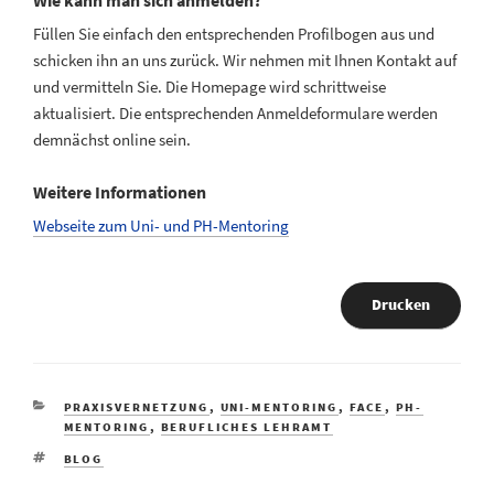
Wie kann man sich anmelden?
Füllen Sie einfach den entsprechenden Profilbogen aus und
schicken ihn an uns zurück. Wir nehmen mit Ihnen Kontakt auf
und vermitteln Sie. Die Homepage wird schrittweise
aktualisiert. Die entsprechenden Anmeldeformulare werden
demnächst online sein.
Weitere Informationen
Webseite zum Uni- und PH-Mentoring
Drucken
KATEGORIEN
PRAXISVERNETZUNG
,
UNI-MENTORING
,
FACE
,
PH-
MENTORING
,
BERUFLICHES LEHRAMT
SCHLAGWÖRTER
BLOG