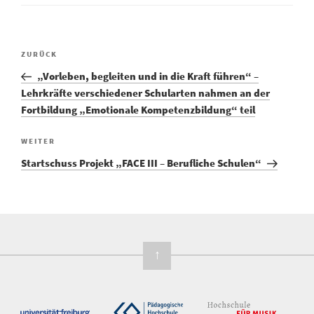
Vorheriger
ZURÜCK
Beitragsnavigation
Beitrag
„Vorleben, begleiten und in die Kraft führen“ –
Lehrkräfte verschiedener Schularten nahmen an der
Fortbildung „Emotionale Kompetenzbildung“ teil
Nächster
WEITER
Beitrag
Startschuss Projekt „FACE III – Berufliche Schulen“
↑