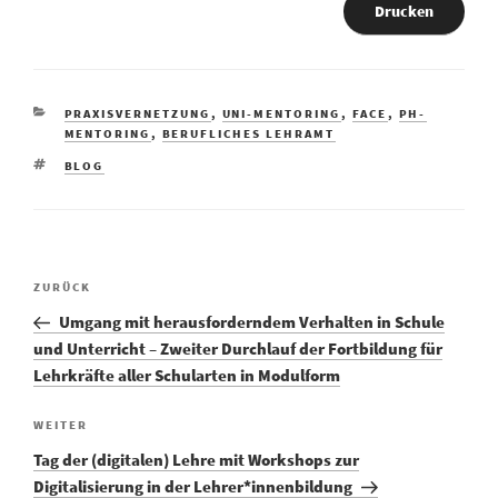
Drucken
KATEGORIEN
PRAXISVERNETZUNG
,
UNI-MENTORING
,
FACE
,
PH-
MENTORING
,
BERUFLICHES LEHRAMT
SCHLAGWÖRTER
BLOG
Vorheriger
ZURÜCK
Beitragsnavigation
Beitrag
Umgang mit herausforderndem Verhalten in Schule
und Unterricht – Zweiter Durchlauf der Fortbildung für
Lehrkräfte aller Schularten in Modulform
Nächster
WEITER
Beitrag
Tag der (digitalen) Lehre mit Workshops zur
Digitalisierung in der Lehrer*innenbildung