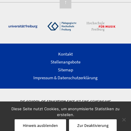
↑
Kontakt
Stellenangebote
Sitemap
Impressum & Datenschutzerklärung
DIE
SCHOOL OF EDUCATION FACE
IST EINE GEMEINSAME
WISSENSCHAFTLICHE EINRICHTUNG DER ALBERT-LUDWIGS-UNIVERSITÄT
Diese Seite nutzt Cookies, um anonymisierte Statistiken zu
FREIBURG, DER PÄDAGOGISCHEN HOCHSCHULE FREIBURG UND DER
erstellen.
HOCHSCHULE FÜR MUSIK FREIBURG.
Hinweis ausblenden
Zur Deaktivierung