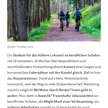
Quelle: Pixabay.com
Ein
Studium für das Höhere Lehramt an beruflichen Schulen
mit 10 Semestern, 52 Wochen Betriebspraktikum und
anschließendem Vorbereitungsdienst
kommt
einer langen und
kurvenreichen
Fahrradtour auf den Kandel gleich
.
Ziel
ist hier
das
Klassenzimmer
. Hand auf’s Herz: Motorenantrieb
erwünscht, weil der Weg zu viele Stolpersteine hat? Mentoring
macht’s möglich!
Mit Motor durch Mentor*innen geht es
weiter
. Was steht in
Aussicht
?
Traumhafte Jobaussichten
an
beruflichen Schulen, die
Möglichkeit einer Verbeamtung
, ein
sicherer Arbeitsplatz
sowohl im Schwarzwald als auch