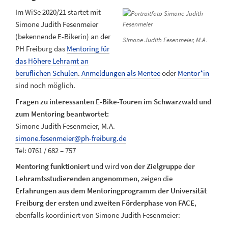
Im WiSe 2020/21 startet mit
Simone Judith Fesenmeier
(bekennende E-Bikerin) an der
Simone Judith Fesenmeier, M.A.
PH Freiburg das
Mentoring für
das Höhere Lehramt an
beruflichen Schulen
.
Anmeldungen als Mentee
oder
Mentor*in
sind noch möglich.
Fragen zu interessanten E-Bike-Touren im Schwarzwald und
zum Mentoring beantwortet:
Simone Judith Fesenmeier, M.A.
simone.fesenmeier@ph-freiburg.de
Tel: 0761 / 682 – 757
Mentoring funktioniert
und wird
von der Zielgruppe der
Lehramtsstudierenden angenommen
, zeigen die
Erfahrungen aus dem Mentoringprogramm der Universität
Freiburg der ersten und zweiten Förderphase von FACE
,
ebenfalls koordiniert von Simone Judith Fesenmeier: