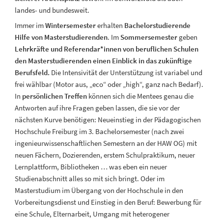
landes- und bundesweit.
Immer im
Wintersemester
erhalten
Bachelorstudierende
Hilfe von Masterstudierenden
. Im
Sommersemester
geben
Lehrkräfte und Referendar*innen von beruflichen Schulen
den Masterstudierenden einen Einblick in das zukünftige
Berufsfeld.
Die Intensivität der Unterstützung ist variabel und
frei wählbar (Motor aus, „eco“ oder „high“, ganz nach Bedarf).
In
persönlichen Treffen
können sich die Mentees genau die
Antworten auf ihre Fragen geben lassen, die sie vor der
nächsten Kurve benötigen: Neueinstieg in der Pädagogischen
Hochschule Freiburg im 3. Bachelorsemester (nach zwei
ingenieurwissenschaftlichen Semestern an der HAW OG) mit
neuen Fächern, Dozierenden, erstem Schulpraktikum, neuer
Lernplattform, Bibliotheken … was eben ein neuer
Studienabschnitt alles so mit sich bringt. Oder im
Masterstudium im Übergang von der Hochschule in den
Vorbereitungsdienst und Einstieg in den Beruf: Bewerbung für
eine Schule, Elternarbeit, Umgang mit heterogener